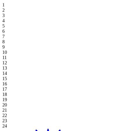
住宿优惠
Hoiana 特色高尔夫逃生
专属餐饮
霍亚纳酒店及套房
高级套房，双床
豪华海景双床间
高级双床房
一卧室特大号床公寓
探索餐饮
场地
草坪
高尔夫球场
桌上游戏
好处
娱乐
住宿和娱乐
婚礼和活动优惠
在 Aroma 品尝正宗的越南风味
豪华海景套房，特大号床
新世界会安娜海滩度假村
高级海景房，双床
豪华海景特大号床间
一卧室双床住宅
探索餐饮优惠
阁楼
会议
画廊
Table Games
Participating Outlets
Recreation
线上独家
餐饮优惠
View All
行政海景套房
高级海景房，特大床
会安娜新世界酒店
豪华特大号床
工作室双床间
海滩草坪
婚礼与活动
预订开球时间
老虎机游戏
赎回
水疗与健康
夏日度假套餐
高级套房，特大号床
豪华海景套房
工作室大床房
霍亚纳住宅
工作室大床房
宴会厅
Plan Your Event
高球度假套餐
Gaming Regulations
立即注册
购物
基本住宿-仅限客房
广场
浏览价格和优惠
探索赌场优惠
目的地
当地居民优惠
绿屋
Hoiana 精彩活动
延长您的停留时间
宴会厅 1/宴会厅 2
博客
查看全部
查看全部
关于 Hoiana