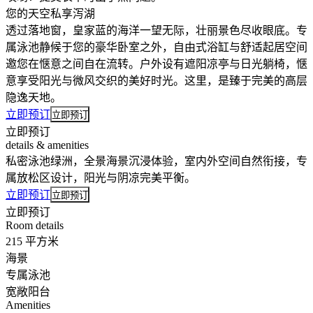
您的天空私享泻湖
透过落地窗，皇家蓝的海洋一望无际，壮丽景色尽收眼底。专
属泳池静候于您的豪华卧室之外，自由式浴缸与舒适起居空间
邀您在惬意之间自在流转。户外设有遮阳凉亭与日光躺椅，惬
意享受阳光与微风交织的美好时光。这里，是臻于完美的高层
隐逸天地。
立即预订
立即预订
立即预订
details & amenities
私密泳池绿洲，全景海景沉浸体验，室内外空间自然衔接，专
属放松区设计，阳光与阴凉完美平衡。
立即预订
立即预订
立即预订
Room details
215 平方米
海景
专属泳池
宽敞阳台
Amenities