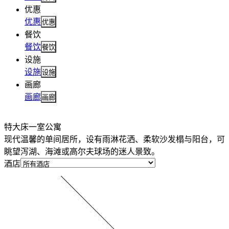
优惠
优惠
优惠
餐饮
餐饮
餐饮
设施
设施
设施
画廊
画廊
画廊
特大床一室公寓
现代温馨的单间居所，设有雨淋花洒、柔软沙发榻与阳台，可
眺望泻湖、海滩或高尔夫球场的迷人景致。
酒店