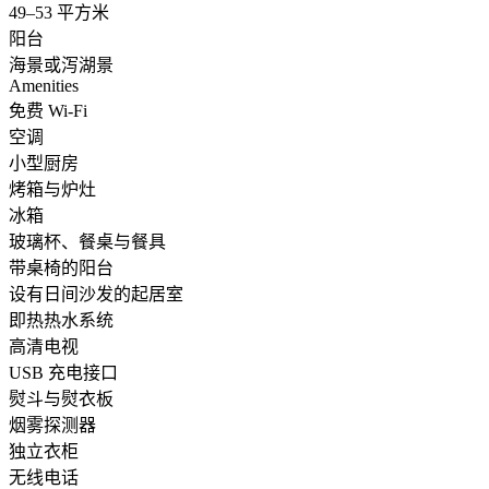
49–53 平方米
阳台
海景或泻湖景
Amenities
免费 Wi-Fi
空调
小型厨房
烤箱与炉灶
冰箱
玻璃杯、餐桌与餐具
带桌椅的阳台
设有日间沙发的起居室
即热热水系统
高清电视
USB 充电接口
熨斗与熨衣板
烟雾探测器
独立衣柜
无线电话