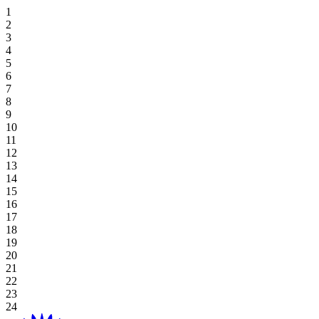
住宿优惠
Hoiana 特色高尔夫逃生
专属餐饮
霍亚纳酒店及套房
高级套房，双床
豪华海景双床间
高级双床房
一卧室特大号床公寓
探索餐饮
场地
草坪
高尔夫球场
桌上游戏
好处
娱乐
住宿和娱乐
婚礼和活动优惠
在 Aroma 品尝正宗的越南风味
豪华海景套房，特大号床
新世界会安娜海滩度假村
高级海景房，双床
豪华海景特大号床间
一卧室双床住宅
探索餐饮优惠
阁楼
会议
画廊
Table Games
Participating Outlets
Recreation
线上独家
餐饮优惠
View All
行政海景套房
高级海景房，特大床
会安娜新世界酒店
豪华特大号床
工作室双床间
海滩草坪
婚礼与活动
预订开球时间
老虎机游戏
赎回
水疗与健康
夏日度假套餐
高级套房，特大号床
豪华海景套房
工作室大床房
霍亚纳住宅
工作室大床房
宴会厅
Plan Your Event
高球度假套餐
Gaming Regulations
立即注册
购物
基本住宿-仅限客房
广场
浏览价格和优惠
探索赌场优惠
目的地
当地居民优惠
绿屋
Hoiana 精彩活动
延长您的停留时间
宴会厅 1/宴会厅 2
博客
查看全部
查看全部
关于 Hoiana