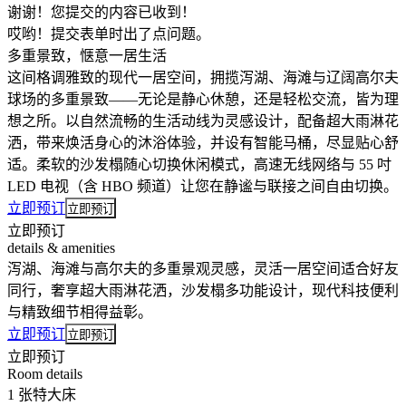
谢谢！您提交的内容已收到！
哎哟！提交表单时出了点问题。
多重景致，惬意一居生活
这间格调雅致的现代一居空间，拥揽泻湖、海滩与辽阔高尔夫
球场的多重景致——无论是静心休憩，还是轻松交流，皆为理
想之所。以自然流畅的生活动线为灵感设计，配备超大雨淋花
洒，带来焕活身心的沐浴体验，并设有智能马桶，尽显贴心舒
适。柔软的沙发榻随心切换休闲模式，高速无线网络与 55 吋
LED 电视（含 HBO 频道）让您在静谧与联接之间自由切换。
立即预订
立即预订
立即预订
details & amenities
泻湖、海滩与高尔夫的多重景观灵感，灵活一居空间适合好友
同行，奢享超大雨淋花洒，沙发榻多功能设计，现代科技便利
与精致细节相得益彰。
立即预订
立即预订
立即预订
Room details
1 张特大床