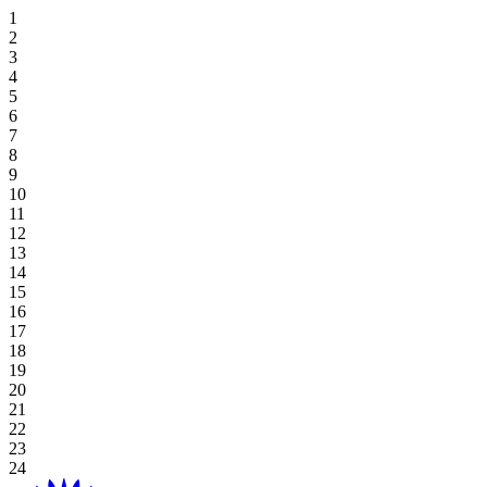
住宿優惠
霍亞納招牌高爾夫逃生
獨家餐飲
霍亞納套房酒店
高級套房, 雙床房
海景豪華房 (兩床)
高級雙床房
一臥室特大床住宅
探索餐飲
場地
草坪
高爾夫球場
桌上遊戲
好處
休閒娛樂
住宿與娛樂
婚禮及活動優惠
在 Aroma 中品嚐正宗的越南風味
豪華海景套房 (特大床)
新世界霍亞納海灘度假村
高級海景, 雙床房
海景豪華房 (特大床)
一臥室雙床住宅
探索餐飲優惠
閣樓
會議
畫廊
Table Games
Participating Outlets
Recreation
網上獨家
餐飲優惠
View All
行政海景套房
高級海景客房 (特大床)
新世界霍亞納酒店
豪華特大床
單室套房雙床房
海灘草坪
婚禮及活動
預訂茶點時間
老虎機遊戲
贖回
水療及健康
暑假套餐
高級套房, 特大床
豪華海景套房
單室套房特大床
霍亞納住宅
單室套房特大床
宴會廳
Plan Your Event
高球度假套裝
Gaming Regulations
立即註冊
購物
基本住宿-僅限客房
廣場
探索價格和優惠
探索賭場優惠
目的地
本地居民優惠
綠屋
霍亞納事件
延長您的住宿
宴會廳 1/宴會廳 2
博客
查看全部
查看全部
關於霍亞娜