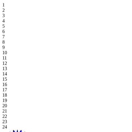
住宿優惠
霍亞納招牌高爾夫逃生
獨家餐飲
霍亞納套房酒店
高級套房, 雙床房
海景豪華房 (兩床)
高級雙床房
一臥室特大床住宅
探索餐飲
場地
草坪
高爾夫球場
桌上遊戲
好處
休閒娛樂
住宿與娛樂
婚禮及活動優惠
在 Aroma 中品嚐正宗的越南風味
豪華海景套房 (特大床)
新世界霍亞納海灘度假村
高級海景, 雙床房
海景豪華房 (特大床)
一臥室雙床住宅
探索餐飲優惠
閣樓
會議
畫廊
Table Games
Participating Outlets
Recreation
網上獨家
餐飲優惠
View All
行政海景套房
高級海景客房 (特大床)
新世界霍亞納酒店
豪華特大床
單室套房雙床房
海灘草坪
婚禮及活動
預訂茶點時間
老虎機遊戲
贖回
水療及健康
暑假套餐
高級套房, 特大床
豪華海景套房
單室套房特大床
霍亞納住宅
單室套房特大床
宴會廳
Plan Your Event
高球度假套裝
Gaming Regulations
立即註冊
購物
基本住宿-僅限客房
廣場
探索價格和優惠
探索賭場優惠
目的地
本地居民優惠
綠屋
霍亞納事件
延長您的住宿
宴會廳 1/宴會廳 2
博客
查看全部
查看全部
關於霍亞娜