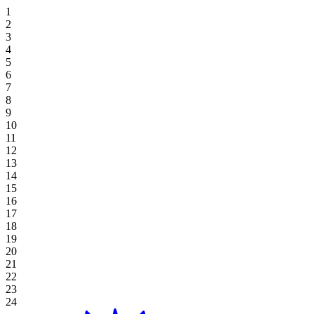
住宿優惠
霍亞納招牌高爾夫逃生
獨家餐飲
霍亞納套房酒店
高級套房, 雙床房
海景豪華房 (兩床)
高級雙床房
一臥室特大床住宅
探索餐飲
場地
草坪
高爾夫球場
桌上遊戲
好處
休閒娛樂
住宿與娛樂
婚禮及活動優惠
在 Aroma 中品嚐正宗的越南風味
豪華海景套房 (特大床)
新世界霍亞納海灘度假村
高級海景, 雙床房
海景豪華房 (特大床)
一臥室雙床住宅
探索餐飲優惠
閣樓
會議
畫廊
Table Games
Participating Outlets
Recreation
網上獨家
餐飲優惠
View All
行政海景套房
高級海景客房 (特大床)
新世界霍亞納酒店
豪華特大床
單室套房雙床房
海灘草坪
婚禮及活動
預訂茶點時間
老虎機遊戲
贖回
水療及健康
暑假套餐
高級套房, 特大床
豪華海景套房
單室套房特大床
霍亞納住宅
單室套房特大床
宴會廳
Plan Your Event
高球度假套裝
Gaming Regulations
立即註冊
購物
基本住宿-僅限客房
廣場
探索價格和優惠
探索賭場優惠
目的地
本地居民優惠
綠屋
霍亞納事件
延長您的住宿
宴會廳 1/宴會廳 2
博客
查看全部
查看全部
關於霍亞娜