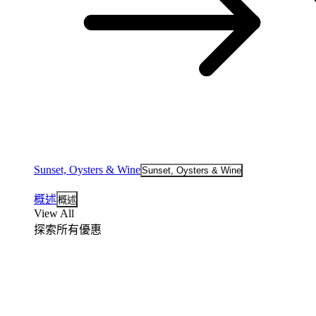
Sunset, Oysters & Wine
Sunset, Oysters & Wine
概述
概述
View All
探索所有優惠