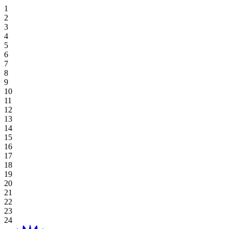
住宿優惠
霍亞納招牌高爾夫逃生
獨家餐飲
霍亞納套房酒店
高級套房, 雙床房
海景豪華房 (兩床)
高級雙床房
一臥室特大床住宅
探索餐飲
場地
草坪
高爾夫球場
桌上遊戲
好處
休閒娛樂
住宿與娛樂
婚禮及活動優惠
在 Aroma 中品嚐正宗的越南風味
豪華海景套房 (特大床)
新世界霍亞納海灘度假村
高級海景, 雙床房
海景豪華房 (特大床)
一臥室雙床住宅
探索餐飲優惠
閣樓
會議
畫廊
Table Games
Participating Outlets
Recreation
網上獨家
餐飲優惠
View All
行政海景套房
高級海景客房 (特大床)
新世界霍亞納酒店
豪華特大床
單室套房雙床房
海灘草坪
婚禮及活動
預訂茶點時間
老虎機遊戲
贖回
水療及健康
暑假套餐
高級套房, 特大床
豪華海景套房
單室套房特大床
霍亞納住宅
單室套房特大床
宴會廳
Plan Your Event
高球度假套裝
Gaming Regulations
立即註冊
購物
基本住宿-僅限客房
廣場
探索價格和優惠
探索賭場優惠
目的地
本地居民優惠
綠屋
霍亞納事件
延長您的住宿
宴會廳 1/宴會廳 2
博客
查看全部
查看全部
關於霍亞娜