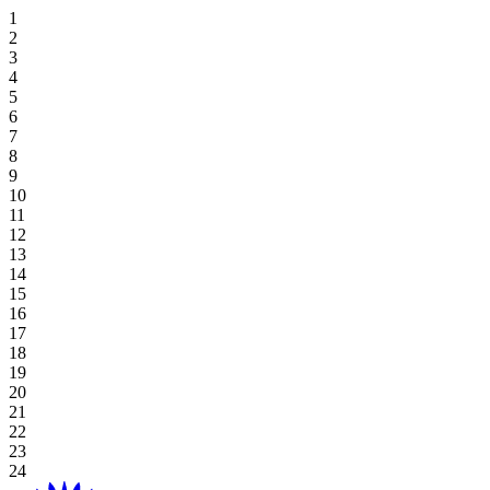
住宿優惠
霍亞納招牌高爾夫逃生
獨家餐飲
霍亞納套房酒店
高級套房, 雙床房
海景豪華房 (兩床)
高級雙床房
一臥室特大床住宅
探索餐飲
場地
草坪
高爾夫球場
桌上遊戲
好處
休閒娛樂
住宿與娛樂
婚禮及活動優惠
在 Aroma 中品嚐正宗的越南風味
豪華海景套房 (特大床)
新世界霍亞納海灘度假村
高級海景, 雙床房
海景豪華房 (特大床)
一臥室雙床住宅
探索餐飲優惠
閣樓
會議
畫廊
Table Games
Participating Outlets
Recreation
網上獨家
餐飲優惠
View All
行政海景套房
高級海景客房 (特大床)
新世界霍亞納酒店
豪華特大床
單室套房雙床房
海灘草坪
婚禮及活動
預訂茶點時間
老虎機遊戲
贖回
水療及健康
暑假套餐
高級套房, 特大床
豪華海景套房
單室套房特大床
霍亞納住宅
單室套房特大床
宴會廳
Plan Your Event
高球度假套裝
Gaming Regulations
立即註冊
購物
基本住宿-僅限客房
廣場
探索價格和優惠
探索賭場優惠
目的地
本地居民優惠
綠屋
霍亞納事件
延長您的住宿
宴會廳 1/宴會廳 2
博客
查看全部
查看全部
關於霍亞娜