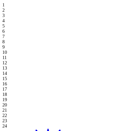
住宿優惠
霍亞納招牌高爾夫逃生
獨家餐飲
霍亞納套房酒店
高級套房, 雙床房
海景豪華房 (兩床)
高級雙床房
一臥室特大床住宅
探索餐飲
場地
草坪
高爾夫球場
桌上遊戲
好處
休閒娛樂
住宿與娛樂
婚禮及活動優惠
在 Aroma 中品嚐正宗的越南風味
豪華海景套房 (特大床)
新世界霍亞納海灘度假村
高級海景, 雙床房
海景豪華房 (特大床)
一臥室雙床住宅
探索餐飲優惠
閣樓
會議
畫廊
Table Games
Participating Outlets
Recreation
網上獨家
餐飲優惠
View All
行政海景套房
高級海景客房 (特大床)
新世界霍亞納酒店
豪華特大床
單室套房雙床房
海灘草坪
婚禮及活動
預訂茶點時間
老虎機遊戲
贖回
水療及健康
暑假套餐
高級套房, 特大床
豪華海景套房
單室套房特大床
霍亞納住宅
單室套房特大床
宴會廳
Plan Your Event
高球度假套裝
Gaming Regulations
立即註冊
購物
基本住宿-僅限客房
廣場
探索價格和優惠
探索賭場優惠
目的地
本地居民優惠
綠屋
霍亞納事件
延長您的住宿
宴會廳 1/宴會廳 2
博客
查看全部
查看全部
關於霍亞娜