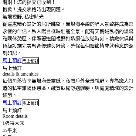
謝謝！您的提交已收到！
抱歉！提交表格時出現問題。
無垠視野, 私密時光
從這處精心設計的居所眺望，無垠海平線的醉人景致將成為您
永恆的伴侶。私人陽台框映壯麗全景，配有天鵝絨臥榻的溫馨
雅隅休憩區，伴隨著遼闊視野打造絕佳放鬆時刻。精緻傢俱與
頂級設施完美融合優雅與舒適，確保每個細節皆成就難忘的深
刻印記。
馬上預訂
馬上預訂
馬上預訂
details & amenities
每個角落皆享無垠海景靈感，私屬戶外全景視野，專為戀人打
造的私密雅隅休憩區，絨質臥榻舒適體驗，與處處精琢的設計
細節。
馬上預訂
馬上預訂
馬上預訂
Room details
1張特大床
45平米