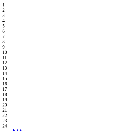
住宿優惠
霍亞納招牌高爾夫逃生
獨家餐飲
霍亞納套房酒店
高級套房, 雙床房
海景豪華房 (兩床)
高級雙床房
一臥室特大床住宅
探索餐飲
場地
草坪
高爾夫球場
桌上遊戲
好處
休閒娛樂
住宿與娛樂
婚禮及活動優惠
在 Aroma 中品嚐正宗的越南風味
豪華海景套房 (特大床)
新世界霍亞納海灘度假村
高級海景, 雙床房
海景豪華房 (特大床)
一臥室雙床住宅
探索餐飲優惠
閣樓
會議
畫廊
Table Games
Participating Outlets
Recreation
網上獨家
餐飲優惠
View All
行政海景套房
高級海景客房 (特大床)
新世界霍亞納酒店
豪華特大床
單室套房雙床房
海灘草坪
婚禮及活動
預訂茶點時間
老虎機遊戲
贖回
水療及健康
暑假套餐
高級套房, 特大床
豪華海景套房
單室套房特大床
霍亞納住宅
單室套房特大床
宴會廳
Plan Your Event
高球度假套裝
Gaming Regulations
立即註冊
購物
基本住宿-僅限客房
廣場
探索價格和優惠
探索賭場優惠
目的地
本地居民優惠
綠屋
霍亞納事件
延長您的住宿
宴會廳 1/宴會廳 2
博客
查看全部
查看全部
關於霍亞娜