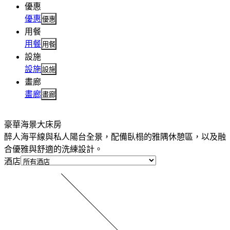
優惠
優惠
優惠
用餐
用餐
用餐
設施
設施
設施
畫廊
畫廊
畫廊
豪華海景大床房
醉人海平線與私人陽台全景，配備臥榻的雅隅休憩區，以及融
合優雅與舒適的洗練設計。
酒店