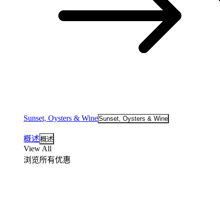
Sunset, Oysters & Wine
Sunset, Oysters & Wine
概述
概述
View All
浏览所有优惠