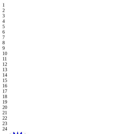
住宿优惠
Hoiana 特色高尔夫逃生
专属餐饮
霍亚纳酒店及套房
高级套房，双床
豪华海景双床间
高级双床房
一卧室特大号床公寓
探索餐饮
场地
草坪
高尔夫球场
桌上游戏
好处
娱乐
住宿和娱乐
婚礼和活动优惠
在 Aroma 品尝正宗的越南风味
豪华海景套房，特大号床
新世界会安娜海滩度假村
高级海景房，双床
豪华海景特大号床间
一卧室双床住宅
探索餐饮优惠
阁楼
会议
画廊
Table Games
Participating Outlets
Recreation
线上独家
餐饮优惠
View All
行政海景套房
高级海景房，特大床
会安娜新世界酒店
豪华特大号床
工作室双床间
海滩草坪
婚礼与活动
预订开球时间
老虎机游戏
赎回
水疗与健康
夏日度假套餐
高级套房，特大号床
豪华海景套房
工作室大床房
霍亚纳住宅
工作室大床房
宴会厅
Plan Your Event
高球度假套餐
Gaming Regulations
立即注册
购物
基本住宿-仅限客房
广场
浏览价格和优惠
探索赌场优惠
目的地
当地居民优惠
绿屋
Hoiana 精彩活动
延长您的停留时间
宴会厅 1/宴会厅 2
博客
查看全部
查看全部
关于 Hoiana