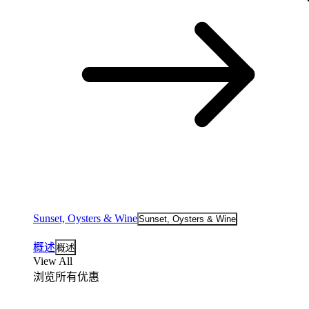
Sunset, Oysters & Wine
Sunset, Oysters & Wine
概述
概述
View All
浏览所有优惠