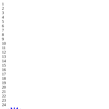
住宿优惠
Hoiana 特色高尔夫逃生
专属餐饮
霍亚纳酒店及套房
高级套房，双床
豪华海景双床间
高级双床房
一卧室特大号床公寓
探索餐饮
场地
草坪
高尔夫球场
桌上游戏
好处
娱乐
住宿和娱乐
婚礼和活动优惠
在 Aroma 品尝正宗的越南风味
豪华海景套房，特大号床
新世界会安娜海滩度假村
高级海景房，双床
豪华海景特大号床间
一卧室双床住宅
探索餐饮优惠
阁楼
会议
画廊
Table Games
Participating Outlets
Recreation
线上独家
餐饮优惠
View All
行政海景套房
高级海景房，特大床
会安娜新世界酒店
豪华特大号床
工作室双床间
海滩草坪
婚礼与活动
预订开球时间
老虎机游戏
赎回
水疗与健康
夏日度假套餐
高级套房，特大号床
豪华海景套房
工作室大床房
霍亚纳住宅
工作室大床房
宴会厅
Plan Your Event
高球度假套餐
Gaming Regulations
立即注册
购物
基本住宿-仅限客房
广场
浏览价格和优惠
探索赌场优惠
目的地
当地居民优惠
绿屋
Hoiana 精彩活动
延长您的停留时间
宴会厅 1/宴会厅 2
博客
查看全部
查看全部
关于 Hoiana