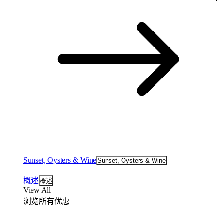
Sunset, Oysters & Wine
Sunset, Oysters & Wine
概述
概述
View All
浏览所有优惠