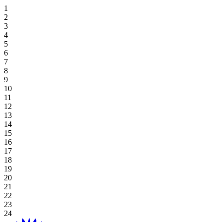
住宿優惠
霍亞納招牌高爾夫逃生
獨家餐飲
霍亞納套房酒店
高級套房, 雙床房
海景豪華房 (兩床)
高級雙床房
一臥室特大床住宅
探索餐飲
場地
草坪
高爾夫球場
桌上遊戲
好處
休閒娛樂
住宿與娛樂
婚禮及活動優惠
在 Aroma 中品嚐正宗的越南風味
豪華海景套房 (特大床)
新世界霍亞納海灘度假村
高級海景, 雙床房
海景豪華房 (特大床)
一臥室雙床住宅
探索餐飲優惠
閣樓
會議
畫廊
Table Games
Participating Outlets
Recreation
網上獨家
餐飲優惠
View All
行政海景套房
高級海景客房 (特大床)
新世界霍亞納酒店
豪華特大床
單室套房雙床房
海灘草坪
婚禮及活動
預訂茶點時間
老虎機遊戲
贖回
水療及健康
暑假套餐
高級套房, 特大床
豪華海景套房
單室套房特大床
霍亞納住宅
單室套房特大床
宴會廳
Plan Your Event
高球度假套裝
Gaming Regulations
立即註冊
購物
基本住宿-僅限客房
廣場
探索價格和優惠
探索賭場優惠
目的地
本地居民優惠
綠屋
霍亞納事件
延長您的住宿
宴會廳 1/宴會廳 2
博客
查看全部
查看全部
關於霍亞娜