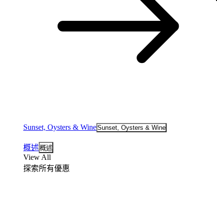
Sunset, Oysters & Wine
Sunset, Oysters & Wine
概述
概述
View All
探索所有優惠