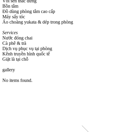
Vòi sen thác đứng
Bồn tắm​
Đồ dùng phòng tắm cao cấp​
Máy sấy tóc​
Áo choàng yukata & dép trong phòng
Services
Nước đóng chai​
Cà phê & trà​
Dịch vụ phục vụ tại phòng​
Kênh truyền hình quốc tế​
Giặt là tại chỗ
gallery
No items found.