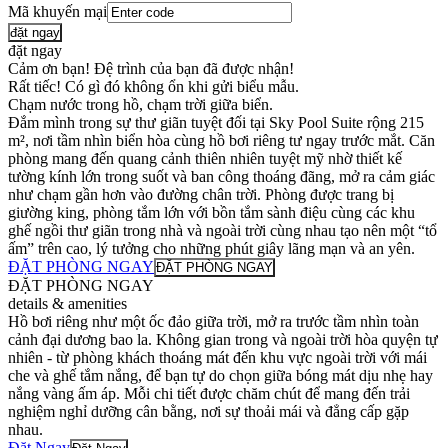
Mã khuyến mại
đặt ngay
đặt ngay
Cảm ơn bạn! Đệ trình của bạn đã được nhận!
Rất tiếc! Có gì đó không ổn khi gửi biểu mẫu.
Chạm nước trong hồ, chạm trời giữa biển.
Đắm mình trong sự thư giãn tuyệt đối tại Sky Pool Suite rộng 215
m², nơi tầm nhìn biển hòa cùng hồ bơi riêng tư ngay trước mắt. Căn
phòng mang đến quang cảnh thiên nhiên tuyệt mỹ nhờ thiết kế
tường kính lớn trong suốt và ban công thoáng đãng, mở ra cảm giác
như chạm gần hơn vào đường chân trời. Phòng được trang bị
giường king, phòng tắm lớn với bồn tắm sành điệu cùng các khu
ghế ngồi thư giãn trong nhà và ngoài trời cùng nhau tạo nên một “tổ
ấm” trên cao, lý tưởng cho những phút giây lãng mạn và an yên.
ĐẶT PHÒNG NGAY
ĐẶT PHÒNG NGAY
ĐẶT PHÒNG NGAY
details & amenities
Hồ bơi riêng như một ốc đảo giữa trời, mở ra trước tầm nhìn toàn
cảnh đại dương bao la. Không gian trong và ngoài trời hòa quyện tự
nhiên - từ phòng khách thoáng mát đến khu vực ngoài trời với mái
che và ghế tắm nắng, để bạn tự do chọn giữa bóng mát dịu nhẹ hay
nắng vàng ấm áp. Mỗi chi tiết được chăm chút để mang đến trải
nghiệm nghỉ dưỡng cân bằng, nơi sự thoải mái và đẳng cấp gặp
nhau.
Đặt Ngay