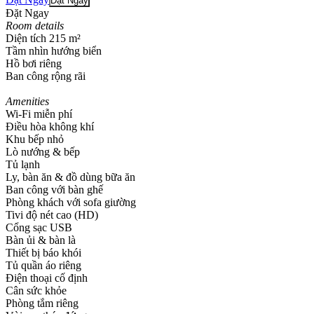
Đặt Ngay
Đặt Ngay
Room details
Diện tích 215 m²​
Tầm nhìn hướng biển
Hồ bơi riêng
Ban công​ rộng rãi
Amenities
Wi-Fi miễn phí​
Điều hòa không khí​
Khu bếp nhỏ​
Lò nướng & bếp​
Tủ lạnh​
Ly, bàn ăn & đồ dùng bữa ăn​
Ban công với bàn ghế​
Phòng khách với sofa giường​
Tivi độ nét cao (HD)​
Cổng sạc USB​
Bàn ủi & bàn là​
Thiết bị báo khói​
Tủ quần áo riêng​
Điện thoại cố định​
Cân sức khỏe​
Phòng tắm riêng​