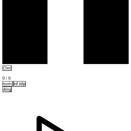
Chơi
9
/
9
trước
kế tiếp
đóng