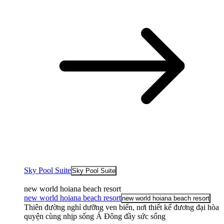
Sky Pool Suite
Sky Pool Suite
new world hoiana beach resort
new world hoiana beach resort
new world hoiana beach resort
Thiên đường nghỉ dưỡng ven biển, nơi thiết kế đương đại hòa
quyện cùng nhịp sống Á Đông đầy sức sống