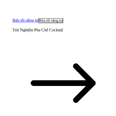
Bữa tối riêng tư
Bữa tối riêng tư
Trải Nghiệm Pha Chế Cocktail