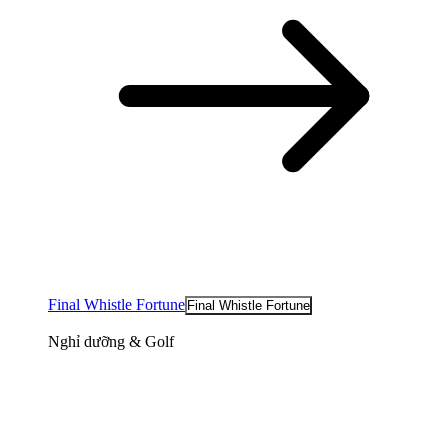
Final Whistle Fortune
Final Whistle Fortune
Nghỉ dưỡng & Golf