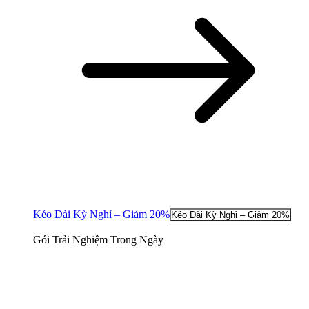
Kéo Dài Kỳ Nghỉ – Giảm 20%
Kéo Dài Kỳ Nghỉ – Giảm 20%
Gói Trải Nghiệm Trong Ngày