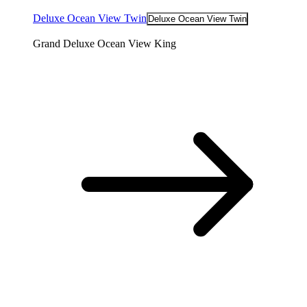
Deluxe Ocean View Twin
Deluxe Ocean View Twin
Grand Deluxe Ocean View King