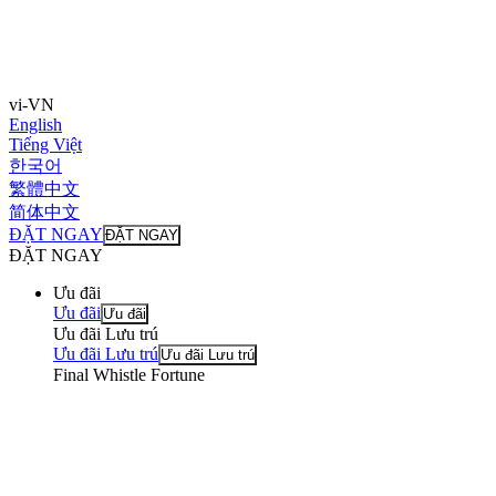
vi-VN
English
Tiếng Việt
한국어
繁體中文
简体中文
ĐẶT NGAY
ĐẶT NGAY
ĐẶT NGAY
Ưu đãi
Ưu đãi
Ưu đãi
Ưu đãi Lưu trú
Ưu đãi Lưu trú
Ưu đãi Lưu trú
Final Whistle Fortune