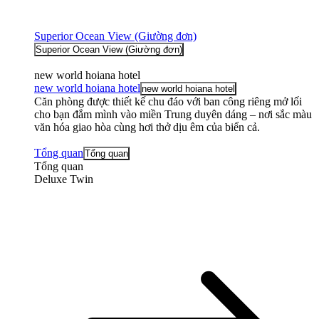
Superior Ocean View (Giường đơn​)
Superior Ocean View (Giường đơn​)
new world hoiana hotel
new world hoiana hotel
new world hoiana hotel
Căn phòng được thiết kế chu đáo với ban công riêng mở lối
cho bạn đắm mình vào miền Trung duyên dáng – nơi sắc màu
văn hóa giao hòa cùng hơi thở dịu êm của biển cả.
Tổng quan
Tổng quan
Tổng quan
Deluxe Twin