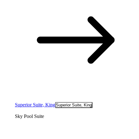
Superior Suite, King
Superior Suite, King
Sky Pool Suite