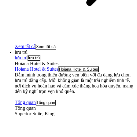
Xem tất cả
Xem tất cả
lưu trú
lưu trú
lưu trú
Hoiana Hotel & Suites
Hoiana Hotel & Suites
Hoiana Hotel & Suites
Đắm mình trong thiên đường ven biển với đa dạng lựa chọn
lưu trú đẳng cấp. Mỗi không gian là một trải nghiệm tinh tế,
nơi dịch vụ hoàn hảo và cảm xúc thăng hoa hòa quyện, mang
đến kỳ nghỉ trọn vẹn khó quên.
Tổng quan
Tổng quan
Tổng quan
Superior Suite, King