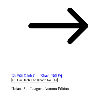
Ưu Đãi Dành Cho Khách Nội Địa
Ưu Đãi Dành Cho Khách Nội Địa
Hoiana Slot League - Autumn Edition