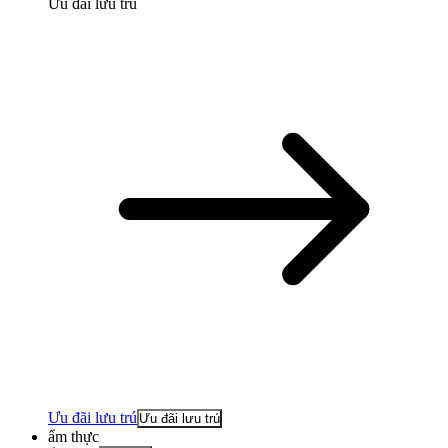
Ưu đãi lưu trú
Ưu đãi lưu trú
Ưu đãi lưu trú
ẩm thực