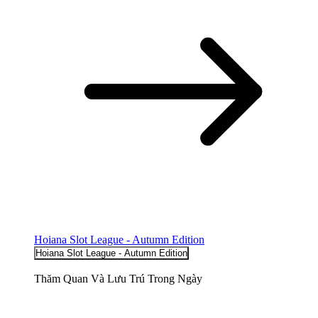
Hoiana Slot League - Autumn Edition
Hoiana Slot League - Autumn Edition
Thăm Quan Và Lưu Trú Trong Ngày