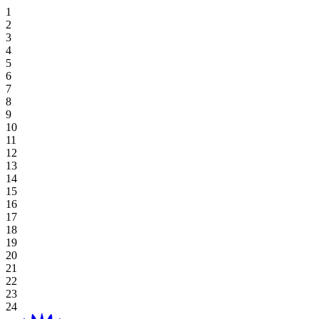
住宿优惠
Hoiana 特色高尔夫逃生
专属餐饮
霍亚纳酒店及套房
高级套房，双床
豪华海景双床间
高级双床房
一卧室特大号床公寓
探索餐饮
场地
草坪
高尔夫球场
桌上游戏
好处
娱乐
住宿和娱乐
婚礼和活动优惠
在 Aroma 品尝正宗的越南风味
豪华海景套房，特大号床
新世界会安娜海滩度假村
高级海景房，双床
豪华海景特大号床间
一卧室双床住宅
探索餐饮优惠
阁楼
会议
画廊
Table Games
Participating Outlets
Recreation
线上独家
餐饮优惠
View All
行政海景套房
高级海景房，特大床
会安娜新世界酒店
豪华特大号床
工作室双床间
海滩草坪
婚礼与活动
预订开球时间
老虎机游戏
赎回
水疗与健康
夏日度假套餐
高级套房，特大号床
豪华海景套房
工作室大床房
霍亚纳住宅
工作室大床房
宴会厅
Plan Your Event
高球度假套餐
Gaming Regulations
立即注册
购物
基本住宿-仅限客房
广场
浏览价格和优惠
探索赌场优惠
目的地
当地居民优惠
绿屋
Hoiana 精彩活动
延长您的停留时间
宴会厅 1/宴会厅 2
博客
查看全部
查看全部
关于 Hoiana