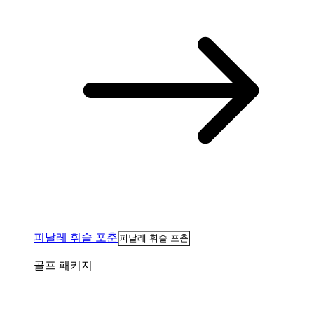
피날레 휘슬 포춘
피날레 휘슬 포춘
골프 패키지