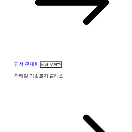
딤섬 무제한
딤섬 무제한
칵테일 믹솔로지 클래스